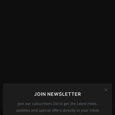
इतिहास
यशोगाथा
मनोरंजन
कार्यक्रम
समीक्षा
फोटो गॅलरी
JOIN NEWSLETTER
Join our subscribers list to get the latest news,
updates and special offers directly in your inbox