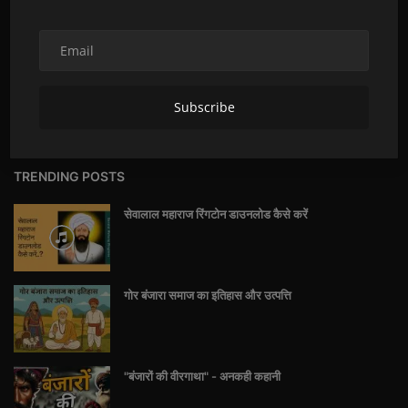
DailyBanjara.com हे बंजारा समाजावर लक्ष केंद्रित करणारे एक वृत्त व्यासपीठ आहे, जे
बंजारा संस्कृती, परंपरा आणि जीवनशैलीबद्दल बातम्या, फोटो, व्हिडिओ आणि माहिती पुरवते. यामध्ये
Subscribe
बंजारा लोकांचा उगम, बंजारा समाजाचे विविध प्रकार, बंजारा इतिहास आणि बंजारा संस्कृती
यांसारख्या विषयांचा समावेश आहे.
TRENDING POSTS
सेवालाल महाराज रिंगटोन डाउनलोड कैसे करें
गोर बंजारा समाज का इतिहास और उत्पत्ति
"बंजारों की वीरगाथा" - अनकही कहानी