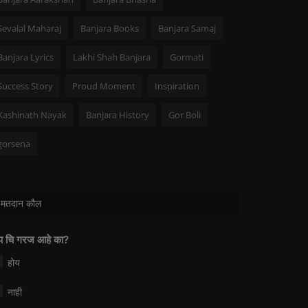
Sevalal Maharaj
Banjara Books
Banjara Samaj
Banjara Lyrics
Lakhi Shah Banjara
Gormati
Success Story
Proud Moment
Inspiration
Kashinath Nayak
Banjara History
Gor Boli
gorsena
मतदान कौल
 चि गरज आहे का?
होय
नाही