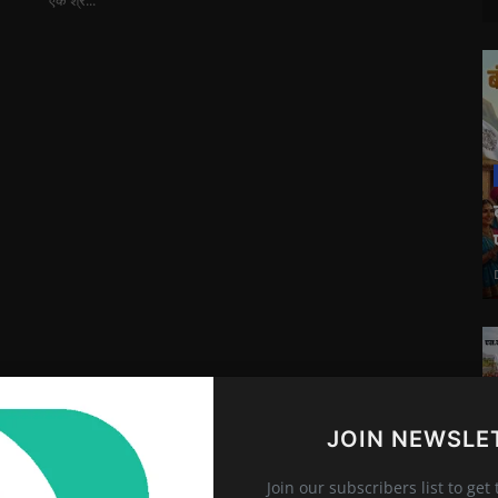
एक श्र...
JOIN NEWSLE
Join our subscribers list to get