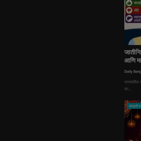
जातीनि
आणि मह
Daily Banj
भारतातील ज
फा...
संस्कृती व