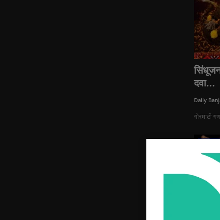
सिंधूज
दवा...
Daily Banj
गोरमाटी गणस
ताज्या बातम