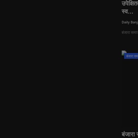
उपेक्षि
स्व...
Daily Banj
बंजारा समाज
बंजारा स
बंजारा