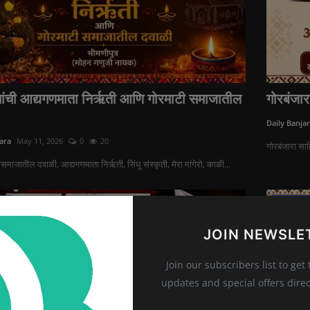
नांची आद्यगणमाता निर्ऋती आणि गोरमाटी समाजातील
गोरबंजारा
Daily Banja
ara
May 11, 2026
0
20
गोरबंजारा साह
माजातील दवाळी, आद्यगणमाता निर्ऋती, सिंधू संस्कृती, मेरा मांगेरो, काळी...
्या
बंजारा समा
JOIN NEWSLE
Join our subscribers list to get
updates and special offers direc