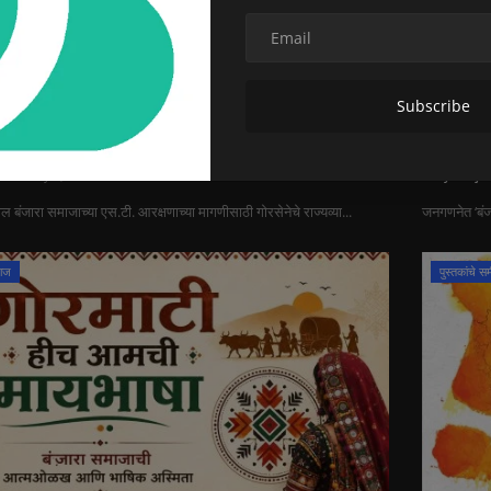
Subscribe
समाजाचा एस.टी. आरक्षणासाठी एल्गार; गोरसेना
वन नेशन 
क!
फसवणूक
ara
May 9, 2026
0
11
Daily Banja
तील बंजारा समाजाच्या एस.टी. आरक्षणाच्या मागणीसाठी गोरसेनेचे राज्यव्या...
जनगणनेत ‘बंजार
माज
पुस्तकांचे समी