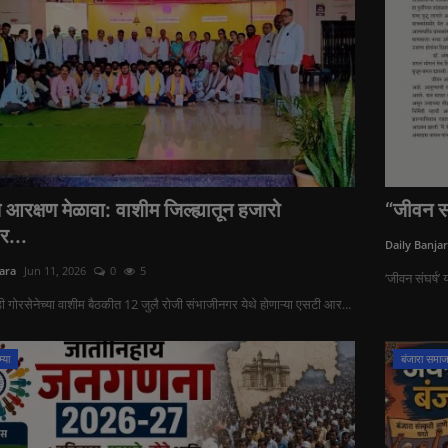
 आरक्षण मेळावा: वाशीम जिल्ह्यातून हजारो
“जीवन सं
र...
Daily Banja
ara
Jun 11, 2026
0
5
‘जीवन संघर्ष’
 गोरसेनेच्या वाशीम बैठकीत 12 जुलै रोजी संभाजीनगर येथे होणाऱ्या एसटी आर...
्या
बंजारा समा