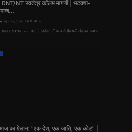
DNT/NT स्वतंत्र कॉलम मागणी | भटक्या-
समाज...
ra
Apr 28, 2026
0
4
नगणनेत DNT/NT समाजासाठी स्वतंत्र कॉलम व बोलीभाषेची नोंद का आवश्यक
ज
समाज का ऐलान: "एक देश, एक जाति, एक कोड" |