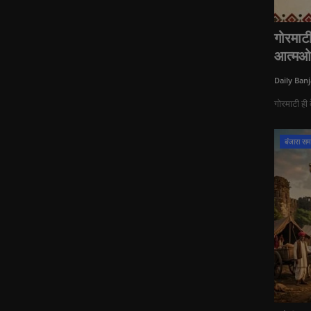
गोरमाट
आत्मओ
Daily Banj
गोरमाटी ही 
बंजारा स