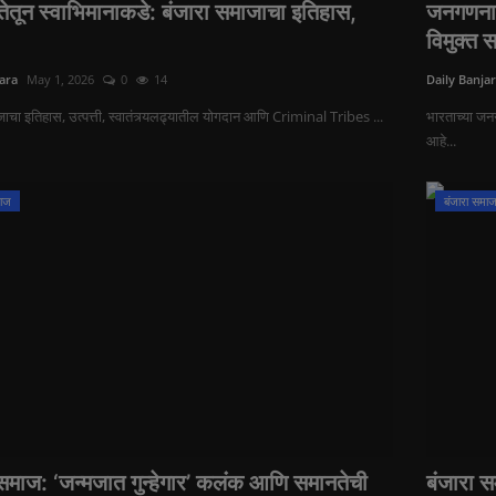
ततेतून स्वाभिमानाकडे: बंजारा समाजाचा इतिहास,
जनगणना 
विमुक्त 
ara
May 1, 2026
0
14
Daily Banja
ाचा इतिहास, उत्पत्ती, स्वातंत्र्यलढ्यातील योगदान आणि Criminal Tribes ...
भारताच्या ज
आहे...
माज
बंजारा समा
 समाज: ‘जन्मजात गुन्हेगार’ कलंक आणि समानतेची
बंजारा 