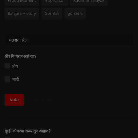
Proud Moment
Inspiration
Kashinath Nayak
Banjara History
Gor Boli
gorsena
मतदान कौल
ॲप चि गरज आहे का?
होय
नाही
View Results
Vote
तुम्ही कोणत्या राज्यातून आहात?