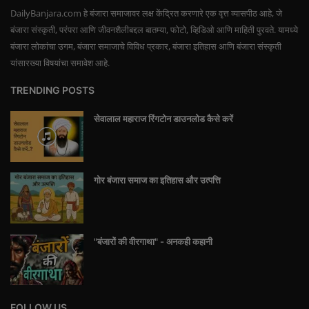
DailyBanjara.com हे बंजारा समाजावर लक्ष केंद्रित करणारे एक वृत्त व्यासपीठ आहे, जे
बंजारा संस्कृती, परंपरा आणि जीवनशैलीबद्दल बातम्या, फोटो, व्हिडिओ आणि माहिती पुरवते. यामध्ये
बंजारा लोकांचा उगम, बंजारा समाजाचे विविध प्रकार, बंजारा इतिहास आणि बंजारा संस्कृती
यांसारख्या विषयांचा समावेश आहे.
TRENDING POSTS
सेवालाल महाराज रिंगटोन डाउनलोड कैसे करें
गोर बंजारा समाज का इतिहास और उत्पत्ति
"बंजारों की वीरगाथा" - अनकही कहानी
FOLLOW US