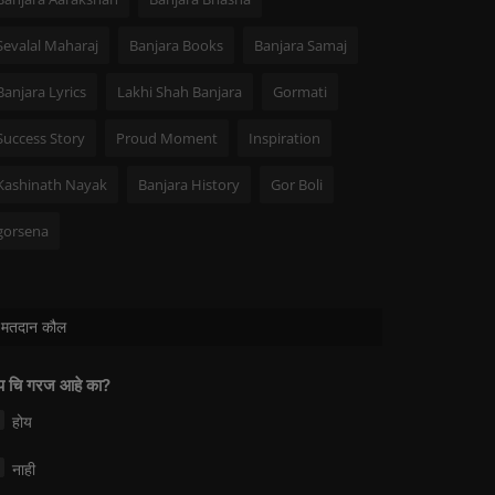
Sevalal Maharaj
Banjara Books
Banjara Samaj
Banjara Lyrics
Lakhi Shah Banjara
Gormati
Success Story
Proud Moment
Inspiration
Kashinath Nayak
Banjara History
Gor Boli
gorsena
मतदान कौल
 चि गरज आहे का?
होय
नाही