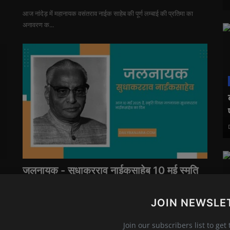
आज नांदेड़ में महानायक वसंतराव नाईक साहेब की पूर्ण लम्बाई की प्रतिमा का
अनावरण क...
जलनायक - सुधाकरराव नाईकसाहेब 10 मई स्मृति
दिवस
JOIN NEWSLE
Daily Banjara
May 10, 2025
0
59
ी
आज 10 मई 2025 है, स्मृति दिवस जलनायक सुधाकरराव नाईकसाहेब का दिन।
Join our subscribers list to get