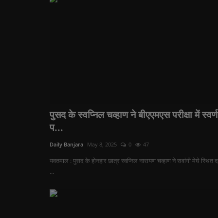
पुसद के स्वप्निल चव्हाण ने बीएएमएस परीक्षा में स्वर्ण
प...
Daily Banjara
May 8, 2025
0
47
यवतमाल : पुसद के होनहार छात्र स्वप्निल नारायण चव्हाण ने सवांगी मेघे स्थित दत
...