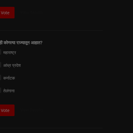
View Results
Vote
म्ही कोणत्या राज्यातून आहात?
महाराष्ट्र
आंध्र प्रदेश
कर्नाटक
तेलंगाना
View Results
Vote