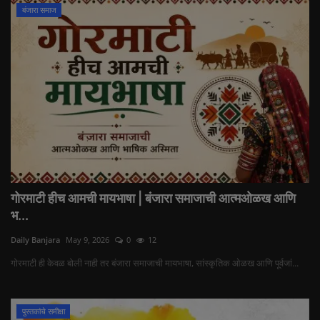
बंजारा समाज
गोरमाटी हीच आमची मायभाषा | बंजारा समाजाची आत्मओळख आणि
भ...
Daily Banjara
May 9, 2026
0
12
गोरमाटी ही केवळ बोली नाही तर बंजारा समाजाची मायभाषा, सांस्कृतिक ओळख आणि पूर्वजां...
पुस्तकांचे समीक्षा