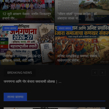
12 जुलै आरक्षण मेळावा: वाशीम जिल्ह्यातून
“जीवन संघर्ष” पुस्तक समीक्षा | डॉ.
हजारो गोर...
अंबादास जाधव या...
ताज्या बातम्या
बंजारा समाज
जातीनिहाय जनगणना 2026-27 :
अनिष्ट प्रथांविरुद्ध कणखर संकल्प –
इतिहास, फायदे, तोटे आणि...
साधेपणातून समाज...
BREAKING NEWS
जनगणना आणि गोर बंजारा समाजाची ओळख | गोरबोली भाषा व अस्तित्वाचा प्रश्न
बंजारा समाजाचा एसटी आरक्षण मागणीचा इतिहास
सरकारने जागृत झालेल्या तांडा शक्तीकडे दुर्लक्ष करू नये
ताज्या बातम्या
बंजारा समाज हा १००% आदिवासीच आहे!